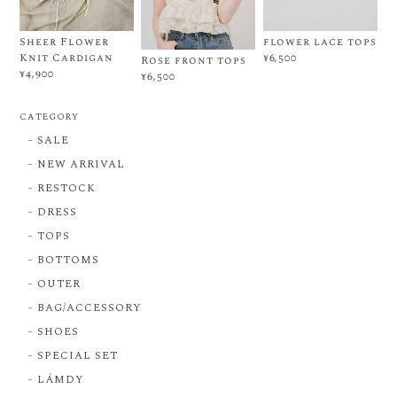
Sheer Flower
flower lace tops
Knit Cardigan
¥6,500
Rose front tops
¥4,900
¥6,500
CATEGORY
SALE
NEW ARRIVAL
RESTOCK
DRESS
TOPS
BOTTOMS
OUTER
BAG/ACCESSORY
SHOES
SPECIAL SET
LÁMDY