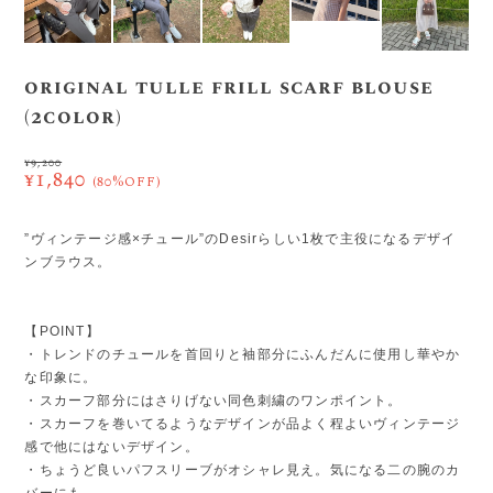
original tulle frill scarf blouse
(2color)
¥9,200
¥1,840
(80%OFF)
”ヴィンテージ感×チュール”のDesirらしい1枚で主役になるデザイ
ンブラウス。
【POINT】
・トレンドのチュールを首回りと袖部分にふんだんに使用し華やか
な印象に。
・スカーフ部分にはさりげない同色刺繍のワンポイント。
・スカーフを巻いてるようなデザインが品よく程よいヴィンテージ
感で他にはないデザイン。
・ちょうど良いパフスリーブがオシャレ見え。気になる二の腕のカ
バーにも。