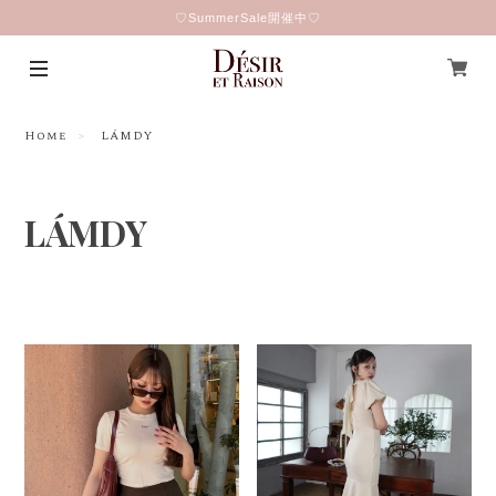
♡SummerSale開催中♡
Home
LÁMDY
LÁMDY