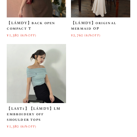
【LÁMDY】back open
【LÁMDY】original
compact T
mermaid OP
¥1,380
¥2,760
(80%OFF)
(80%OFF)
【LAST1】【LÁMDY】LM
embroidery off
shoulder tops
¥1,380
(80%OFF)