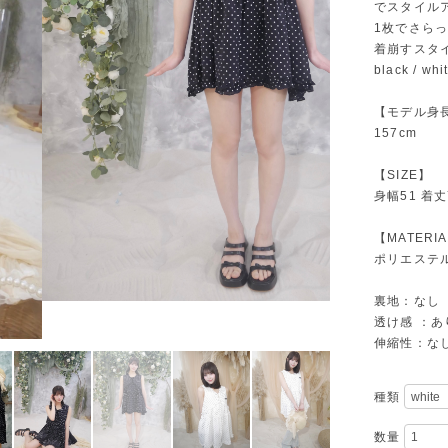
でスタイル
1枚でさら
着崩すスタ
black /
【モデル身
157cm
【SIZE】
身幅51 着丈
【MATERI
ポリエステル
裏地：なし
透け感 ：あ
伸縮性：な
種類
数量