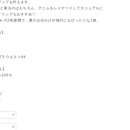
アップも叶えます。
っと着るのはもちろん、デニムをレイヤードしてカジュアルに
イリングもおすすめ♡
 white の2色展開で、夏のお出かけや旅行にもぴったりな1枚。
長】
73 ウエスト64
AL】
100％
り
し