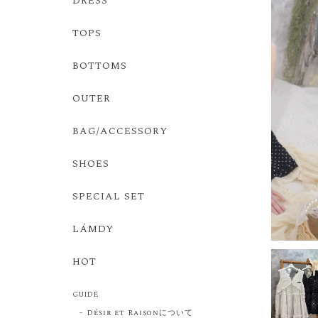
DRESS
TOPS
BOTTOMS
OUTER
BAG/ACCESSORY
SHOES
SPECIAL SET
LÁMDY
HOT
GUIDE
Désir et Raisonについて