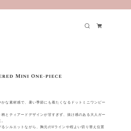
ered Mini One-piece
やかな素材感で、暑い季節にも着たくなるドットミニワンピー
ト柄とティアードデザインが甘すぎず、抜け感のある大人ガー
に。
がるシルエットながら、胸元のVラインや程よい切り替え位置