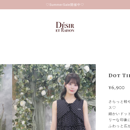
♡SummerSale開催中♡
Dot Ti
¥6,900
さらっと軽
ス♡
細かいドッ
リーな印象
ふわっと広