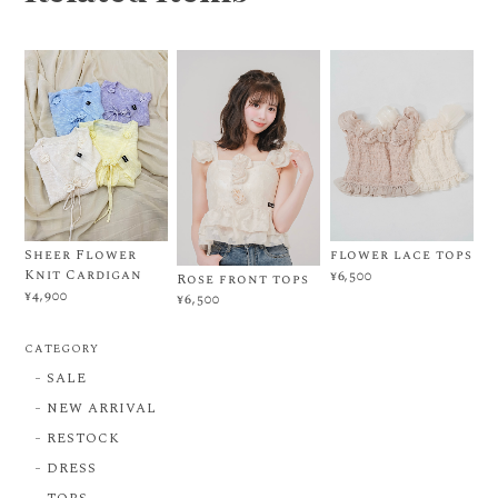
Sheer Flower
flower lace tops
Knit Cardigan
¥6,500
Rose front tops
¥4,900
¥6,500
CATEGORY
SALE
NEW ARRIVAL
RESTOCK
DRESS