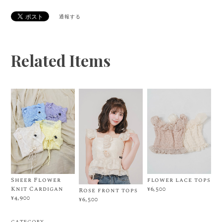
通報する
Related Items
Sheer Flower
flower lace tops
Knit Cardigan
¥6,500
Rose front tops
¥4,900
¥6,500
CATEGORY