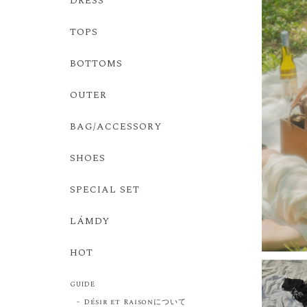
DRESS
TOPS
BOTTOMS
OUTER
BAG/ACCESSORY
SHOES
SPECIAL SET
LÁMDY
HOT
GUIDE
Désir et Raisonについて