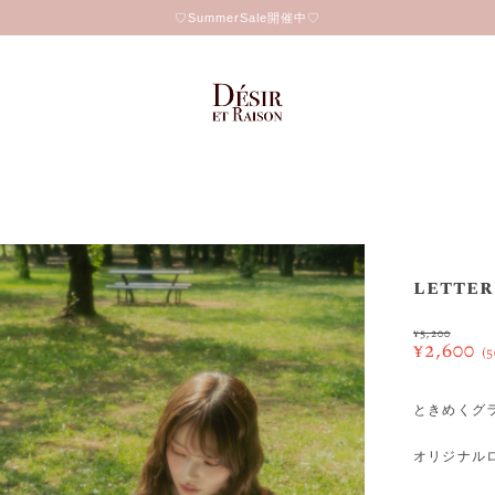
♡SummerSale開催中♡
letter
¥5,200
¥2,600
(
ときめくグ
オリジナル