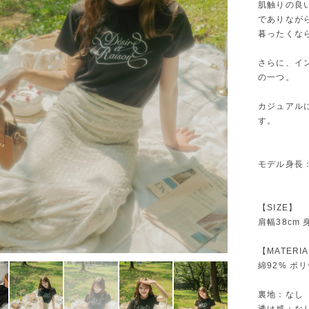
肌触りの良
でありなが
暮ったくな
さらに、イ
の一つ。
カジュアル
す。
モデル身長：
【SIZE】
肩幅38cm 
【MATERI
綿92% ポ
裏地：なし