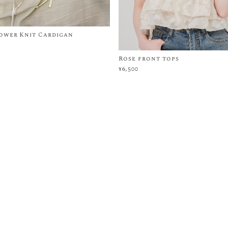
ower Knit Cardigan
Rose front tops
¥6,500