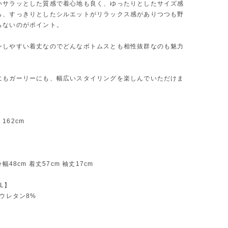
いサラッとした質感で着心地も良く、ゆったりとしたサイズ感
ら、すっきりとしたシルエットがリラックス感がありつつも野
らないのがポイント。
ンしやすい着丈なのでどんなボトムスとも相性抜群なのも魅力
にもガーリーにも、幅広いスタイリングを楽しんでいただけま
162cm
身幅48cm 着丈57cm 袖丈17cm
AL】
リウレタン8%