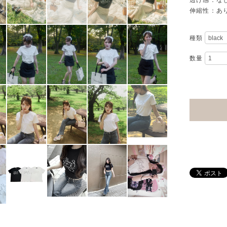
透け感：な
伸縮性：あ
種類
数量