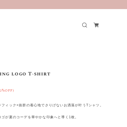
ing logo T-shirt
50%OFF)
ラフィック×抜群の着心地でさりげないお洒落が叶うTシャツ。
ロゴが夏のコーデを華やかな印象へと導く1枚。